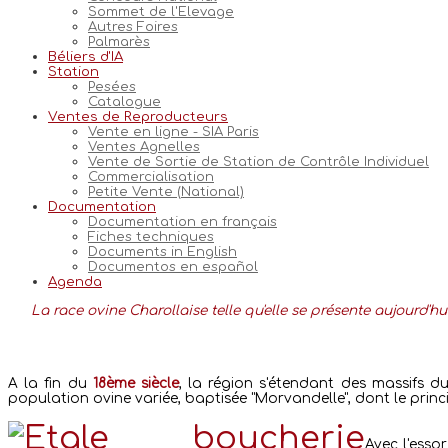
Sommet de l'Elevage
Autres Foires
Palmarès
Béliers d'IA
Station
Pesées
Catalogue
Ventes de Reproducteurs
Vente en ligne - SIA Paris
Ventes Agnelles
Vente de Sortie de Station de Contrôle Individuel
Commercialisation
Petite Vente (National)
Documentation
Documentation en français
Fiches techniques
Documents in English
Documentos en español
Agenda
La race ovine Charollaise telle qu'elle se présente aujourd'hui
A la fin du
18ème siècle
, la région s'étendant des massifs d
population ovine variée, baptisée "Morvandelle", dont le prin
Avec l'essor