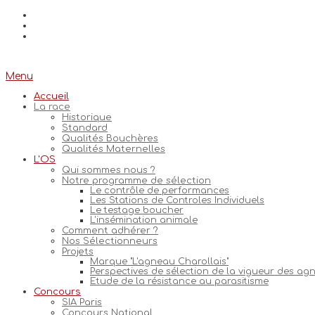
Menu
Accueil
La race
Historique
Standard
Qualités Bouchères
Qualités Maternelles
L'OS
Qui sommes nous ?
Notre programme de sélection
Le contrôle de performances
Les Stations de Controles Individuels
Le testage boucher
L'insémination animale
Comment adhérer ?
Nos Sélectionneurs
Projets
Marque "L'agneau Charollais"
Perspectives de sélection de la vigueur des ag
Etude de la résistance au parasitisme
Concours
SIA Paris
Concours National