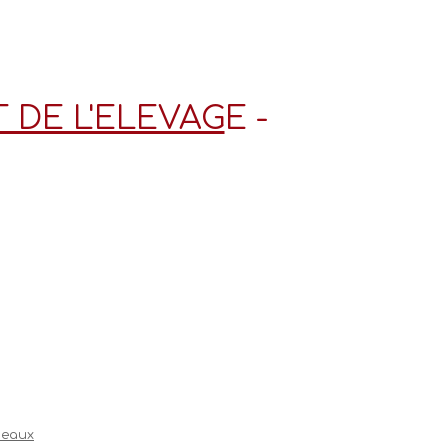
DE L'ELEVAG
E -
neaux