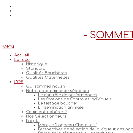
- S
OMMET 
Menu
Accueil
La race
Historique
Standard
Qualités Bouchères
Qualités Maternelles
L'OS
Qui sommes nous ?
Notre programme de sélection
Le contrôle de performances
Les Stations de Controles Individuels
Le testage boucher
L'insémination animale
Comment adhérer ?
Nos Sélectionneurs
Projets
Marque "L'agneau Charollais"
Perspectives de sélection de la vigueur des ag