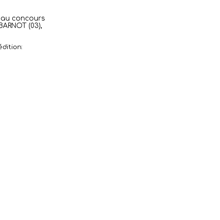
é au concours
BARNOT (03),
dition: