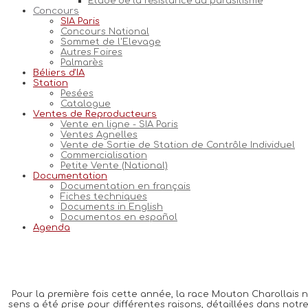
Etude de la résistance au parasitisme
Concours
SIA Paris
Concours National
Sommet de l'Elevage
Autres Foires
Palmarès
Béliers d'IA
Station
Pesées
Catalogue
Ventes de Reproducteurs
Vente en ligne - SIA Paris
Ventes Agnelles
Vente de Sortie de Station de Contrôle Individuel
Commercialisation
Petite Vente (National)
Documentation
Documentation en français
Fiches techniques
Documents in English
Documentos en español
Agenda
Pour la première fois cette année, la race Mouton Charollais n
sens a été prise pour différentes raisons, détaillées dans not