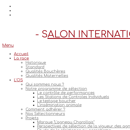
- S
ALON INTERNATI
Menu
Accueil
La race
Historique
Standard
Qualités Bouchères
Qualités Maternelles
L'OS
Qui sommes nous ?
Notre programme de sélection
Le contrôle de performances
Les Stations de Controles Individuels
Le testage boucher
L'insémination animale
Comment adhérer ?
Nos Sélectionneurs
Projets
Marque "L'agneau Charollais"
Perspectives de sélection de la vigueur des ag