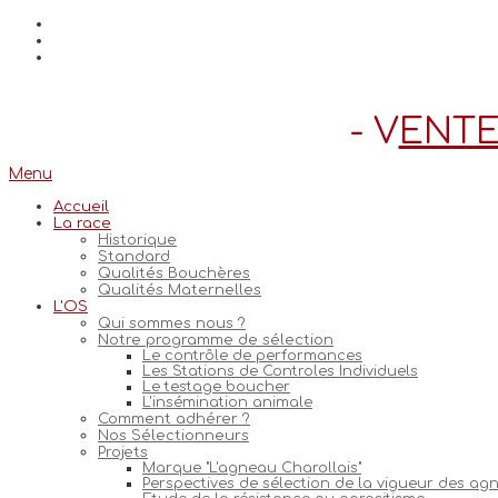
- V
ENTE
Menu
Accueil
La race
Historique
Standard
Qualités Bouchères
Qualités Maternelles
L'OS
Qui sommes nous ?
Notre programme de sélection
Le contrôle de performances
Les Stations de Controles Individuels
Le testage boucher
L'insémination animale
Comment adhérer ?
Nos Sélectionneurs
Projets
Marque "L'agneau Charollais"
Perspectives de sélection de la vigueur des ag