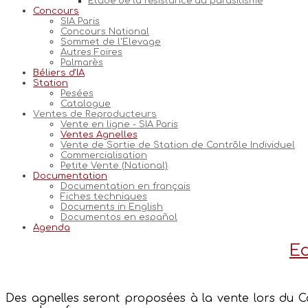
Etude de la résistance au parasitisme
Concours
SIA Paris
Concours National
Sommet de l'Elevage
Autres Foires
Palmarès
Béliers d'IA
Station
Pesées
Catalogue
Ventes de Reproducteurs
Vente en ligne - SIA Paris
Ventes Agnelles
Vente de Sortie de Station de Contrôle Individuel
Commercialisation
Petite Vente (National)
Documentation
Documentation en français
Fiches techniques
Documents in English
Documentos en español
Agenda
Ed
Des agnelles seront proposées à la vente lors du Con