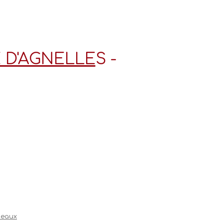
 D'AGNELLE
S -
neaux