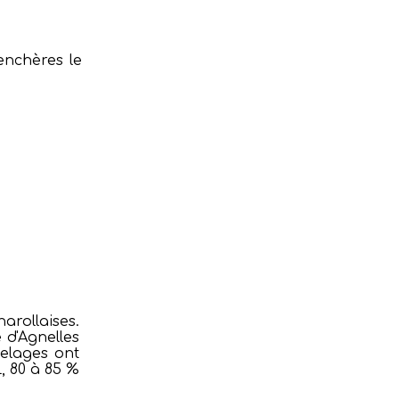
enchères le
arollaises.
 d'Agnelles
nelages ont
, 80 à 85 %